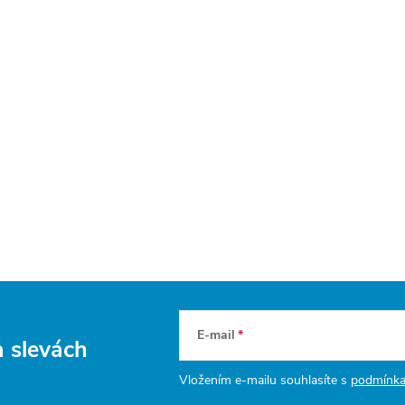
E-mail
a slevách
Vložením e-mailu souhlasíte s
podmínka