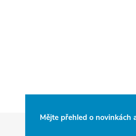
Z
Mějte přehled o novinkách
á