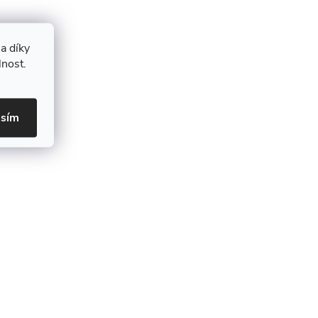
a díky
lnost.
asím