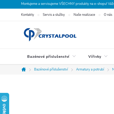
Přejít
Montujeme a servisujeme VŠECHNY produkty na e-shopu! Vážení
na
Kontakty
Servis a služby
Naše realizace
O nás
obsah
Bazénové příslušenství
Vířivky
Bazénové příslušenství
Armatury a potrubí
N
Domů