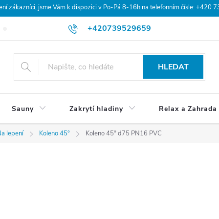
 zákazníci, jsme Vám k dispozici v Po-Pá 8-16h na telefonním čísle: +420 
+420739529659
Blog
Hodnocení obchodu
Doprava a platba
Obchodní po
HLEDAT
Sauny
Zakrytí hladiny
Relax a Zahrada
a lepení
Koleno 45°
Koleno 45° d75 PN16 PVC