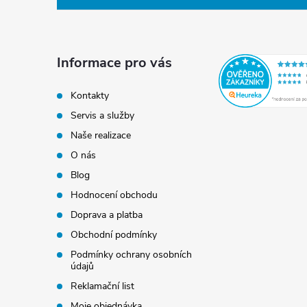
p
a
Informace pro vás
t
Kontakty
Servis a služby
í
Naše realizace
O nás
Blog
Hodnocení obchodu
Doprava a platba
Obchodní podmínky
Podmínky ochrany osobních
údajů
Reklamační list
Moje objednávka