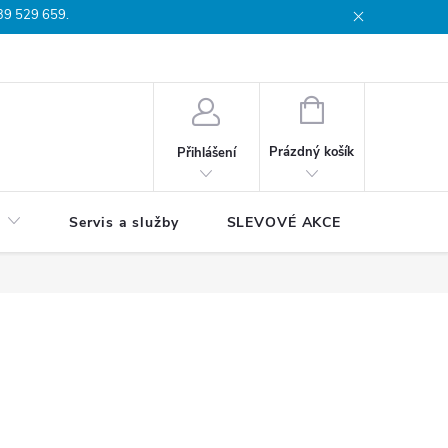
739 529 659.
dmínky
Podmínky ochrany osobních údajů
Reklamační list
Moj
NÁKUPNÍ
KOŠÍK
Prázdný košík
Přihlášení
Servis a služby
SLEVOVÉ AKCE
Blog