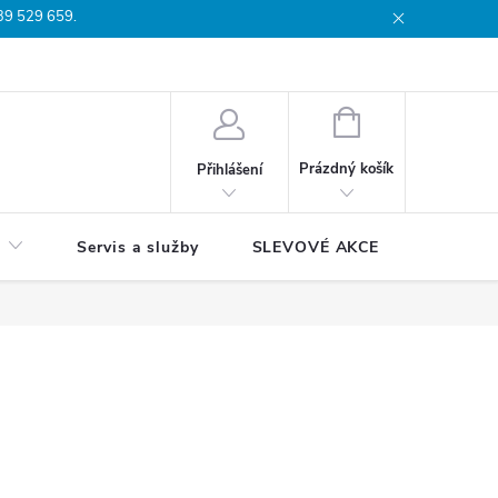
739 529 659.
dmínky
Podmínky ochrany osobních údajů
Reklamační list
Moj
NÁKUPNÍ
KOŠÍK
Prázdný košík
Přihlášení
Servis a služby
SLEVOVÉ AKCE
Blog