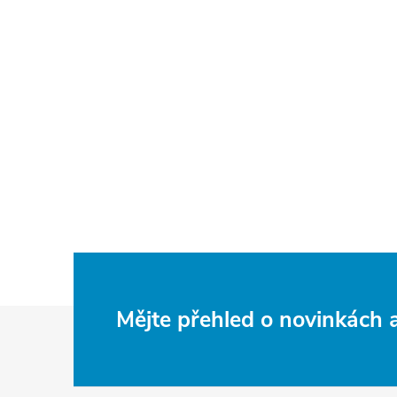
Z
Mějte přehled o novinkách
á