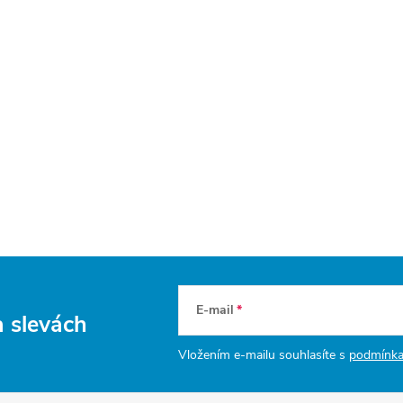
E-mail
a slevách
Vložením e-mailu souhlasíte s
podmínka