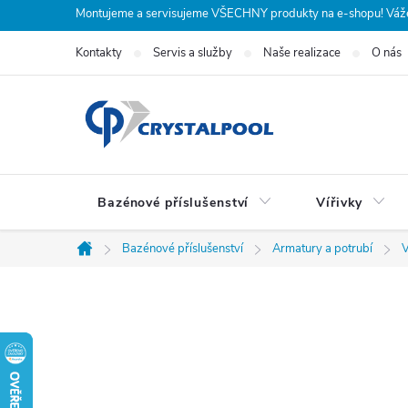
Přejít
Montujeme a servisujeme VŠECHNY produkty na e-shopu! Vážení
na
Kontakty
Servis a služby
Naše realizace
O nás
obsah
Bazénové příslušenství
Vířivky
Bazénové příslušenství
Armatury a potrubí
V
Domů