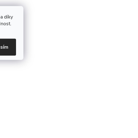
a díky
lnost.
asím