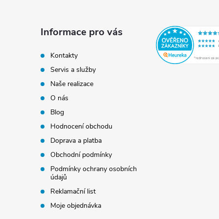
p
a
Informace pro vás
t
Kontakty
Servis a služby
í
Naše realizace
O nás
Blog
Hodnocení obchodu
Doprava a platba
Obchodní podmínky
Podmínky ochrany osobních
údajů
Reklamační list
Moje objednávka