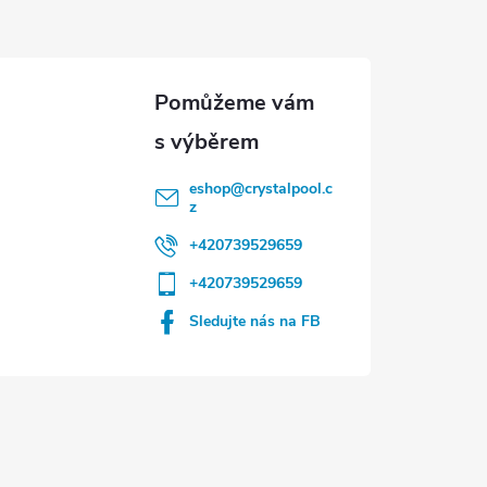
eshop
@
crystalpool.c
z
+420739529659
+420739529659
Sledujte nás na FB