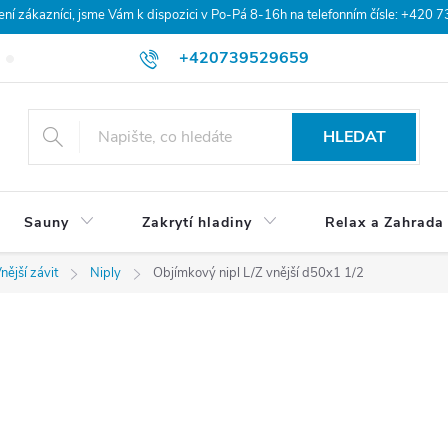
 zákazníci, jsme Vám k dispozici v Po-Pá 8-16h na telefonním čísle: +420 
+420739529659
Blog
Hodnocení obchodu
Doprava a platba
Obchodní po
HLEDAT
Sauny
Zakrytí hladiny
Relax a Zahrada
nější závit
Niply
Objímkový nipl L/Z vnější d50x1 1/2