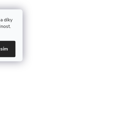
a díky
lnost.
asím