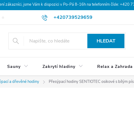
 zákazníci, jsme Vám k dispozici v Po-Pá 8-16h na telefonním čísle: +420 
+420739529659
Blog
Hodnocení obchodu
Doprava a platba
Obchodní po
HLEDAT
Sauny
Zakrytí hladiny
Relax a Zahrada
ýpací a dřevěné hodiny
Přesýpací hodiny SENTIOTEC osikové s bílým pí