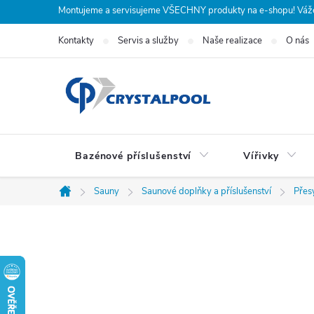
Přejít
Montujeme a servisujeme VŠECHNY produkty na e-shopu! Vážení
na
Kontakty
Servis a služby
Naše realizace
O nás
obsah
Bazénové příslušenství
Vířivky
Sauny
Saunové doplňky a příslušenství
Přes
Domů