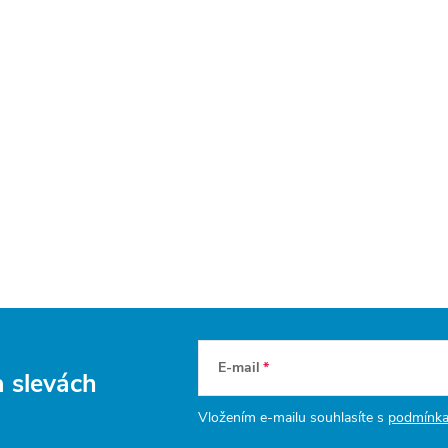
E-mail
a slevách
Vložením e-mailu souhlasíte s
podmínka