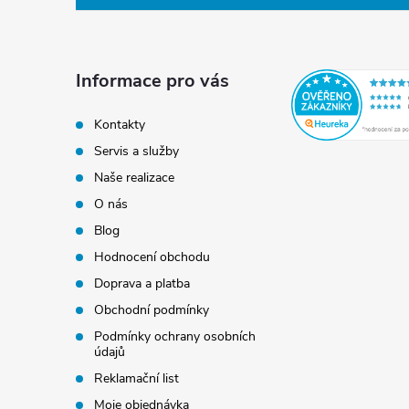
p
a
Informace pro vás
t
Kontakty
Servis a služby
í
Naše realizace
O nás
Blog
Hodnocení obchodu
Doprava a platba
Obchodní podmínky
Podmínky ochrany osobních
údajů
Reklamační list
Moje objednávka