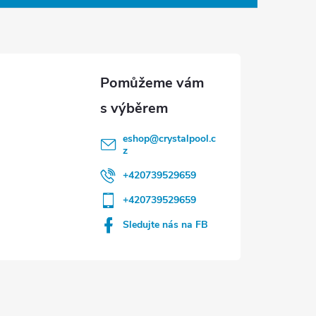
eshop
@
crystalpool.c
z
+420739529659
+420739529659
Sledujte nás na FB