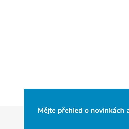
Z
Mějte přehled o novinkách
á