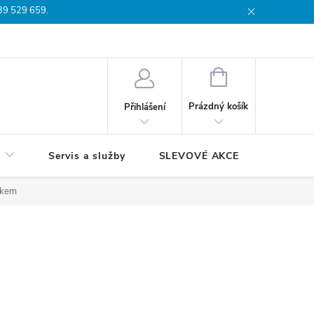
739 529 659.
dmínky
Podmínky ochrany osobních údajů
Reklamační list
Moj
NÁKUPNÍ
KOŠÍK
Prázdný košík
Přihlášení
Servis a služby
SLEVOVÉ AKCE
Blog
skem