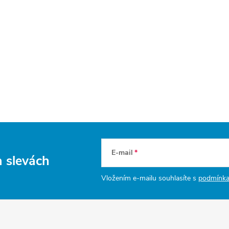
E-mail
a slevách
Vložením e-mailu souhlasíte s
podmínka