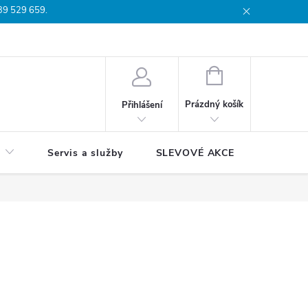
739 529 659.
dmínky
Podmínky ochrany osobních údajů
Reklamační list
Moj
NÁKUPNÍ
KOŠÍK
Prázdný košík
Přihlášení
Servis a služby
SLEVOVÉ AKCE
Blog