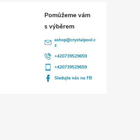
eshop
@
crystalpool.c
z
+420739529659
+420739529659
Sledujte nás na FB