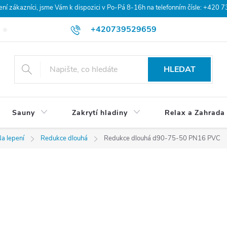
 zákazníci, jsme Vám k dispozici v Po-Pá 8-16h na telefonním čísle: +420 
+420739529659
Blog
Hodnocení obchodu
Doprava a platba
Obchodní po
HLEDAT
Sauny
Zakrytí hladiny
Relax a Zahrada
a lepení
Redukce dlouhá
Redukce dlouhá d90-75-50 PN16 PVC