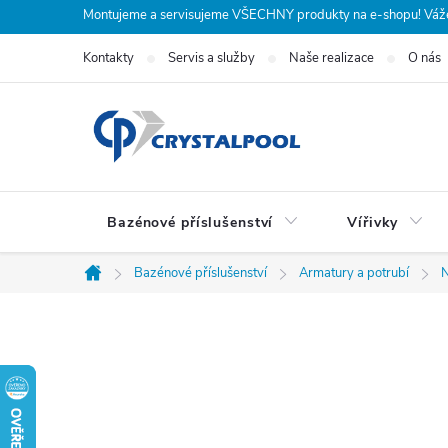
Přejít
Montujeme a servisujeme VŠECHNY produkty na e-shopu! Vážení
na
Kontakty
Servis a služby
Naše realizace
O nás
obsah
Bazénové příslušenství
Vířivky
Bazénové příslušenství
Armatury a potrubí
N
Domů