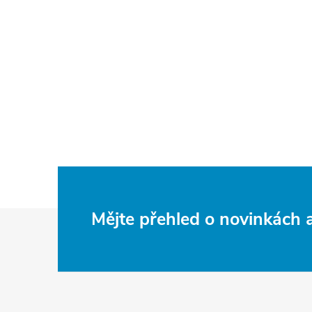
Z
Mějte přehled o novinkách
á
p