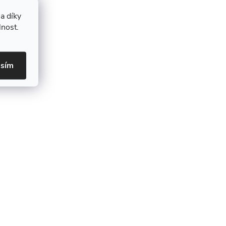
a díky
lnost.
asím