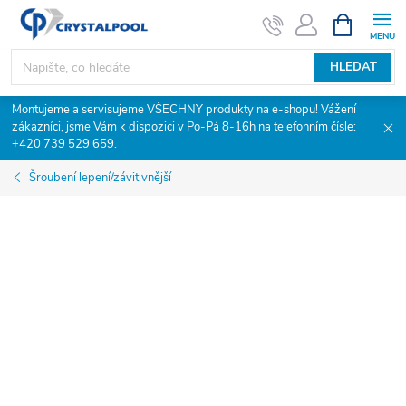
Přejít
NÁKUPNÍ
KOŠÍK
na
obsah
HLEDAT
Montujeme a servisujeme VŠECHNY produkty na e-shopu! Vážení
zákazníci, jsme Vám k dispozici v Po-Pá 8-16h na telefonním čísle:
+420 739 529 659.
Šroubení lepení/závit vnější