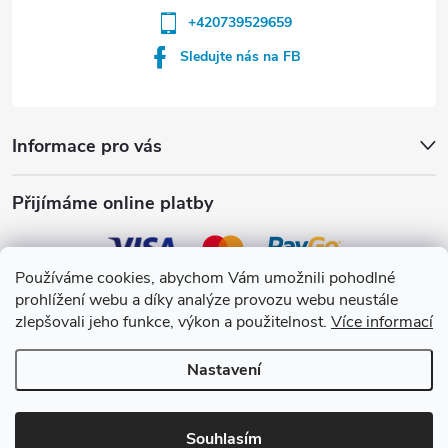
+420739529659
Sledujte nás na FB
Informace pro vás
Přijímáme online platby
Používáme cookies, abychom Vám umožnili pohodlné
prohlížení webu a díky analýze provozu webu neustále
Crystalpool s.r.o.
zlepšovali jeho funkce, výkon a použitelnost.
Více informací
Nastavení
Copyright 2026
Crystalpool e-shop
. Všechna práva vyhrazena.
Upravit
nastavení cookies
Souhlasím