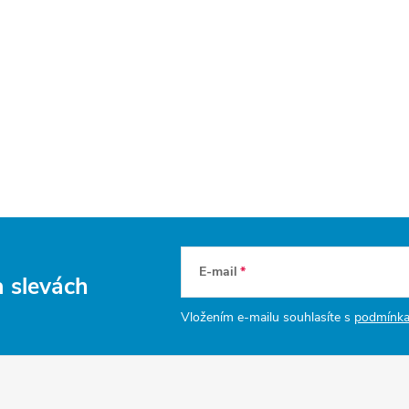
E-mail
a slevách
Vložením e-mailu souhlasíte s
podmínka