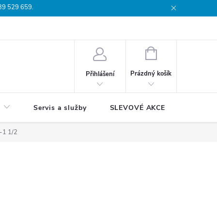
739 529 659.
dmínky
Podmínky ochrany osobních údajů
Reklamační list
Moj
NÁKUPNÍ
KOŠÍK
Prázdný košík
Přihlášení
Servis a služby
SLEVOVÉ AKCE
Blog
-1 1/2