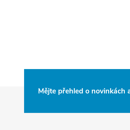
Z
Mějte přehled o novinkách
á
p