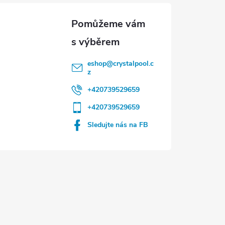
eshop
@
crystalpool.c
z
+420739529659
+420739529659
Sledujte nás na FB