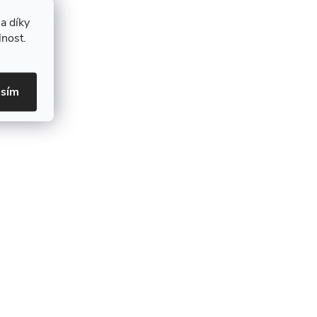
a díky
lnost.
asím