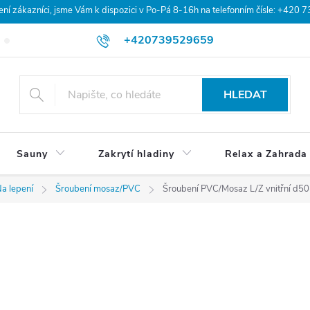
 zákazníci, jsme Vám k dispozici v Po-Pá 8-16h na telefonním čísle: +420 
+420739529659
Blog
Hodnocení obchodu
Doprava a platba
Obchodní po
HLEDAT
Sauny
Zakrytí hladiny
Relax a Zahrada
a lepení
Šroubení mosaz/PVC
Šroubení PVC/Mosaz L/Z vnitřní d50