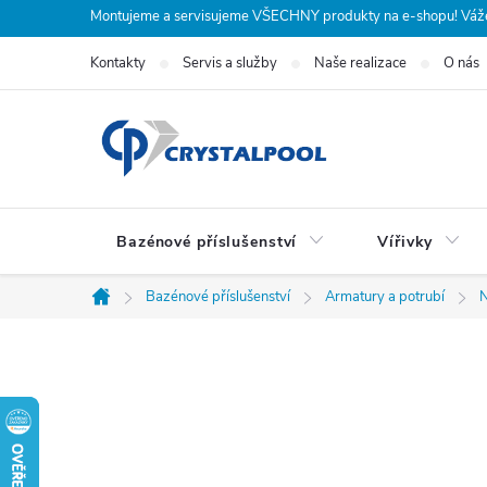
Přejít
Montujeme a servisujeme VŠECHNY produkty na e-shopu! Vážení
na
Kontakty
Servis a služby
Naše realizace
O nás
obsah
Bazénové příslušenství
Vířivky
Bazénové příslušenství
Armatury a potrubí
N
Domů