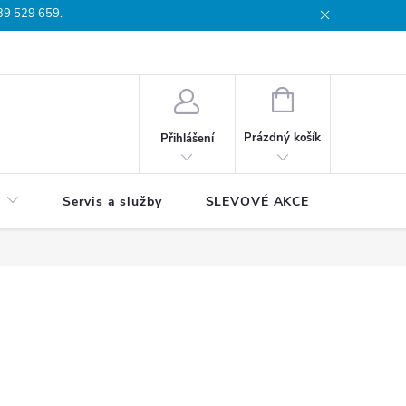
739 529 659.
dmínky
Podmínky ochrany osobních údajů
Reklamační list
Moj
NÁKUPNÍ
KOŠÍK
Prázdný košík
Přihlášení
Servis a služby
SLEVOVÉ AKCE
Blog