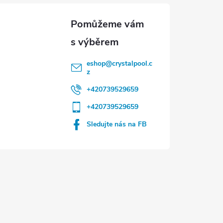
eshop
@
crystalpool.c
z
+420739529659
+420739529659
Sledujte nás na FB