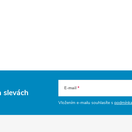
E-mail
a slevách
Vložením e-mailu souhlasíte s
podmínka