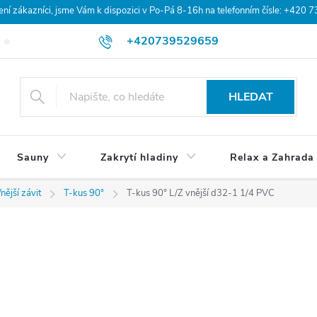
 zákazníci, jsme Vám k dispozici v Po-Pá 8-16h na telefonním čísle: +420 
+420739529659
Blog
Hodnocení obchodu
Doprava a platba
Obchodní po
HLEDAT
Sauny
Zakrytí hladiny
Relax a Zahrada
nější závit
T-kus 90°
T-kus 90° L/Z vnější d32-1 1/4 PVC