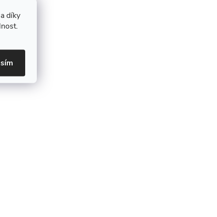
a díky
lnost.
asím