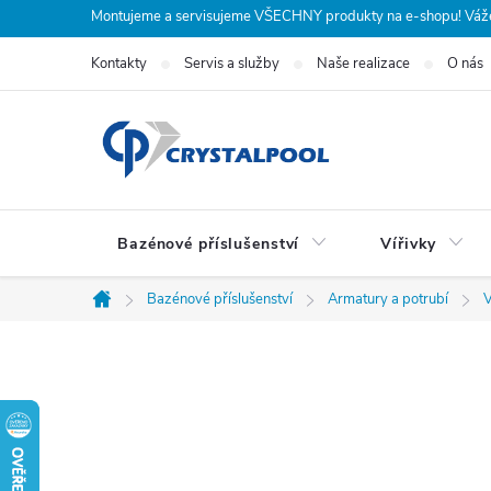
Přejít
Montujeme a servisujeme VŠECHNY produkty na e-shopu! Vážení
na
Kontakty
Servis a služby
Naše realizace
O nás
obsah
Bazénové příslušenství
Vířivky
Bazénové příslušenství
Armatury a potrubí
V
Domů