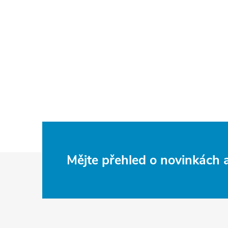
Z
Mějte přehled o novinkách
á
p