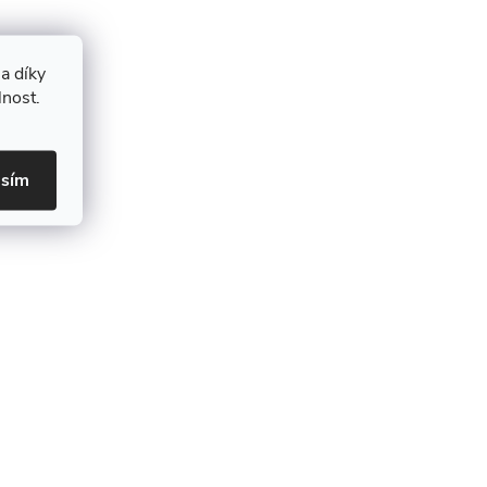
a díky
lnost.
asím