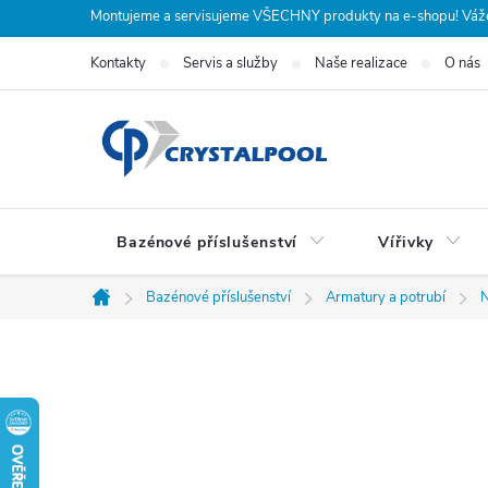
Přejít
Montujeme a servisujeme VŠECHNY produkty na e-shopu! Vážení
na
Kontakty
Servis a služby
Naše realizace
O nás
obsah
Bazénové příslušenství
Vířivky
Bazénové příslušenství
Armatury a potrubí
N
Domů