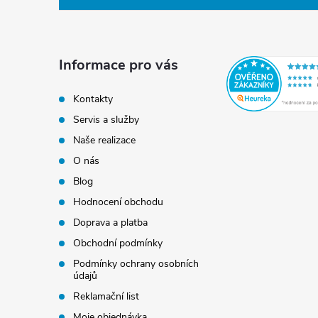
p
a
Informace pro vás
t
Kontakty
Servis a služby
í
Naše realizace
O nás
Blog
Hodnocení obchodu
Doprava a platba
Obchodní podmínky
Podmínky ochrany osobních
údajů
Reklamační list
Moje objednávka