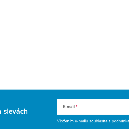
E-mail
a slevách
Vložením e-mailu souhlasíte s
podmínka