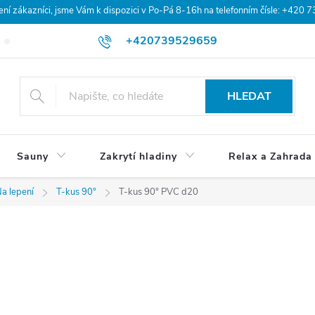
 zákazníci, jsme Vám k dispozici v Po-Pá 8-16h na telefonním čísle: +420 
+420739529659
Blog
Hodnocení obchodu
Doprava a platba
Obchodní po
HLEDAT
Sauny
Zakrytí hladiny
Relax a Zahrada
a lepení
T-kus 90°
T-kus 90° PVC d20