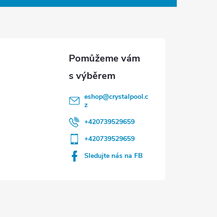
eshop
@
crystalpool.c
z
+420739529659
+420739529659
Sledujte nás na FB