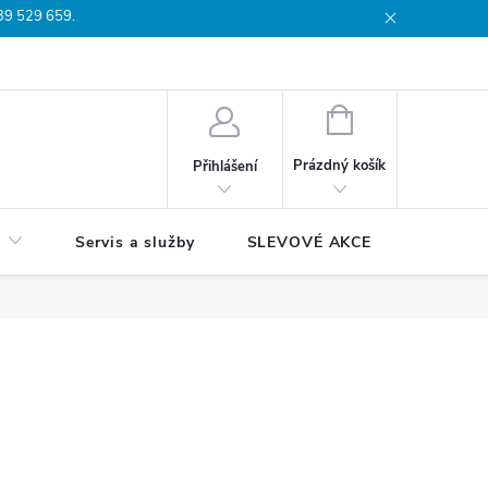
739 529 659.
dmínky
Podmínky ochrany osobních údajů
Reklamační list
Moj
NÁKUPNÍ
KOŠÍK
Prázdný košík
Přihlášení
Servis a služby
SLEVOVÉ AKCE
Blog