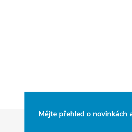
Z
Mějte přehled o novinkách
á