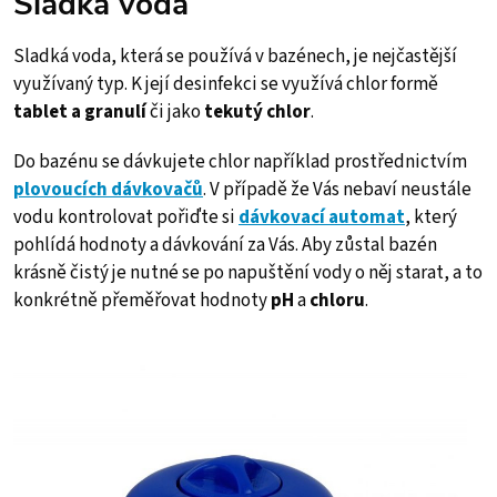
Sladká voda
Sladká voda, která se používá v bazénech, je nejčastější
využívaný typ. K její desinfekci se využívá chlor formě
tablet a granulí
či jako
tekutý chlor
.
Do bazénu se dávkujete chlor například prostřednictvím
plovoucích dávkovačů
. V případě že Vás nebaví neustále
vodu kontrolovat pořiďte si
dávkovací automat
, který
pohlídá hodnoty a dávkování za Vás. Aby zůstal bazén
krásně čistý je nutné se po napuštění vody o něj starat, a to
konkrétně přeměřovat hodnoty
pH
a
chloru
.