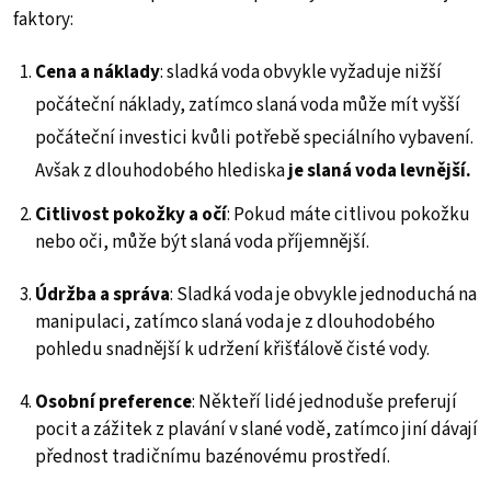
faktory:
Cena a náklady
: sladká voda obvykle vyžaduje nižší
počáteční náklady, zatímco slaná voda může mít vyšší
počáteční investici kvůli potřebě speciálního vybavení.
Avšak z dlouhodobého hlediska
je slaná voda levnější.
Citlivost pokožky a očí
: Pokud máte citlivou pokožku
nebo oči, může být slaná voda příjemnější.
Údržba a správa
: Sladká voda je obvykle jednoduchá na
manipulaci, zatímco slaná voda je z dlouhodobého
pohledu snadnější k udržení křišťálově čisté vody.
Osobní preference
: Někteří lidé jednoduše preferují
pocit a zážitek z plavání v slané vodě, zatímco jiní dávají
přednost tradičnímu bazénovému prostředí.