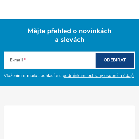
Mějte přehled o novinkách
a slevách
Z
á
E-mail
ODEBÍRAT
p
Vložením e-mailu souhlasíte s
podmínkami ochrany osobních údajů
a
t
í