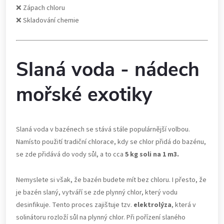
❌ Zápach chloru
❌ Skladování chemie
Slaná voda - nádech
mořské exotiky
Slaná voda v bazénech se stává stále populárnější volbou.
Namísto použití tradiční chlorace, kdy se chlor přidá do bazénu,
se zde přidává do vody sůl, a to cca
5 kg soli na 1 m3.
Nemyslete si však, že bazén budete mít bez chloru. I přesto, že
je bazén slaný, vytváří se zde plynný chlor, který vodu
desinfikuje. Tento proces zajištuje tzv.
elektrolýza
, která v
solinátoru rozloží sůl na plynný chlor. Při pořízení slaného