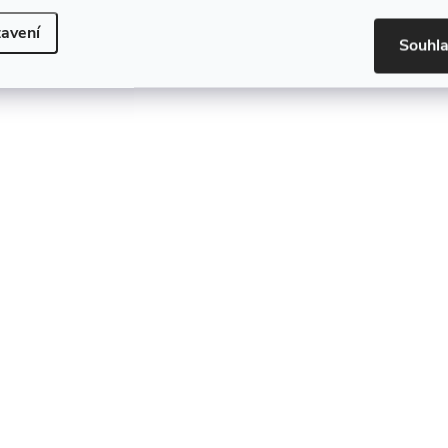
avení
Souhl