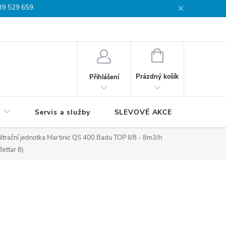
739 529 659.
dmínky
Podmínky ochrany osobních údajů
Reklamační list
Moj
NÁKUPNÍ
KOŠÍK
Prázdný košík
Přihlášení
Servis a služby
SLEVOVÉ AKCE
Blog
iltrační jednotka Martinic QS 400 Badu TOP II/8 - 8m3/h
Bettar 8)