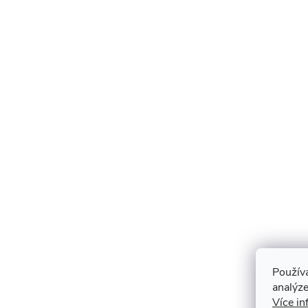
Použív
analýze
Více in