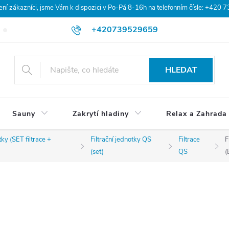
 zákazníci, jsme Vám k dispozici v Po-Pá 8-16h na telefonním čísle: +420 
+420739529659
Blog
Hodnocení obchodu
Doprava a platba
Obchodní po
HLEDAT
Sauny
Zakrytí hladiny
Relax a Zahrada
tky (SET filtrace +
Filtrační jednotky QS
Filtrace
F
(set)
QS
(