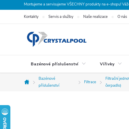
Přejít
Montujeme a servisujeme VŠECHNY produkty na e-shopu! Vážení
na
Kontakty
Servis a služby
Naše realizace
O nás
obsah
Bazénové příslušenství
Vířivky
Bazénové
Filtrační jedno
Filtrace
Domů
příslušenství
čerpadlo)