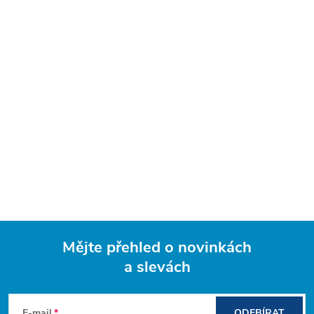
Mějte přehled o novinkách
a slevách
Z
E-mail
ODEBÍRAT