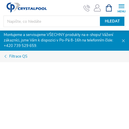
Přejít
NÁKUPNÍ
KOŠÍK
na
obsah
HLEDAT
Montujeme a servisujeme VŠECHNY produkty na e-shopu! Vážení
zákazníci, jsme Vám k dispozici v Po-Pá 8-16h na telefonním čísle:
+420 739 529 659.
Filtrace QS