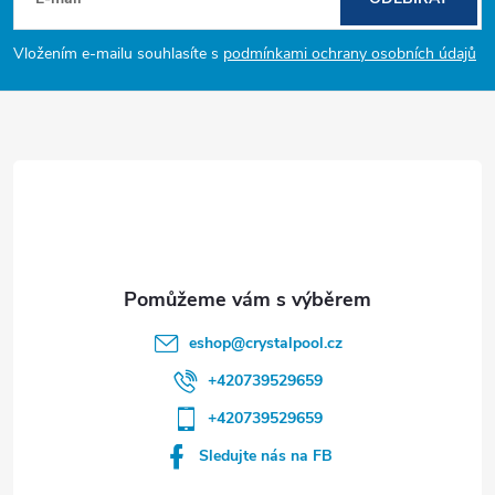
á
p
Vložením e-mailu souhlasíte s
podmínkami ochrany osobních údajů
a
t
í
eshop
@
crystalpool.cz
+420739529659
+420739529659
Sledujte nás na FB