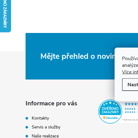
Z
Mějte přehled o novinkách
Použív
analýze
á
Více in
Nast
p
a
Informace pro vás
t
Kontakty
Servis a služby
í
Naše realizace