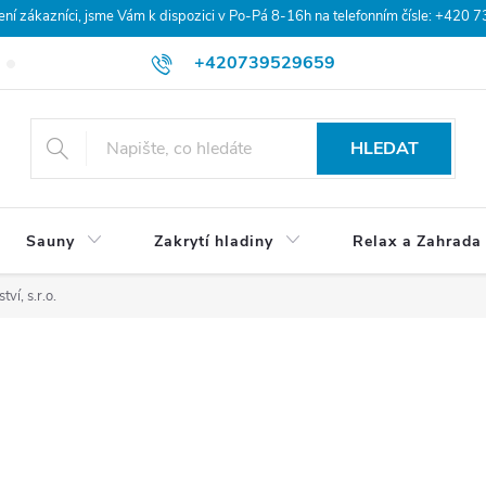
 zákazníci, jsme Vám k dispozici v Po-Pá 8-16h na telefonním čísle: +420 
+420739529659
Blog
Hodnocení obchodu
Doprava a platba
Obchodní po
HLEDAT
Sauny
Zakrytí hladiny
Relax a Zahrada
í, s.r.o.