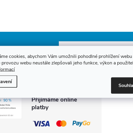
E-mail
a slevách
áme cookies, abychom Vám umožnili pohodlné prohlížení webu 
 provozu webu neustále zlepšovali jeho funkce, výkon a použite
Vložením e-mailu souhlasíte s
podmínka
formací
avení
Souhl
Přijímáme online
platby