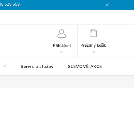
739 529 659.
dmínky
Podmínky ochrany osobních údajů
Reklamační list
Moj
NÁKUPNÍ
KOŠÍK
Prázdný košík
Přihlášení
Servis a služby
SLEVOVÉ AKCE
Blog