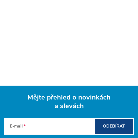
Mějte přehled o novinkách
a slevách
Z
á
E-mail
ODEBÍRAT