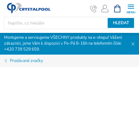
Přejít
NÁKUPNÍ
KOŠÍK
na
obsah
HLEDAT
Montujeme a servisujeme VŠECHNY produkty na e-shopu! Vážení
zákazníci, jsme Vám k dispozici v Po-Pá 8-16h na telefonním čísle:
+420 739 529 659.
Prodávané značky