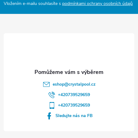
p
Vložením e-mailu souhlasíte s
podmínkami ochrany osobních údajů
a
t
í
eshop
@
crystalpool.cz
+420739529659
+420739529659
Sledujte nás na FB