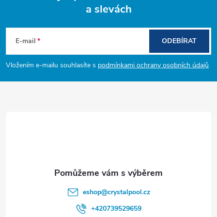
a slevách
Z
á
E-mail
ODEBÍRAT
p
Vložením e-mailu souhlasíte s
podmínkami ochrany osobních údajů
a
t
í
eshop
@
crystalpool.cz
+420739529659