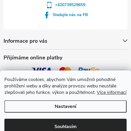
+420739529659
Sledujte nás na FB
Informace pro vás
Přijímáme online platby
Používáme cookies, abychom Vám umožnili pohodlné
prohlížení webu a díky analýze provozu webu neustále
Crystalpool s.r.o.
zlepšovali jeho funkce, výkon a použitelnost.
Více informací
Nastavení
Copyright 2026
Crystalpool e-shop
. Všechna práva vyhrazena.
Upravit
nastavení cookies
Souhlasím
Vytvořil Shoptet