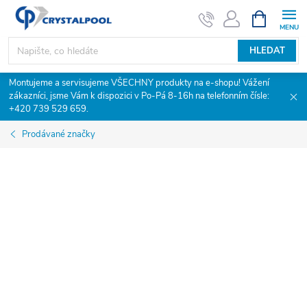
Přejít
NÁKUPNÍ
KOŠÍK
na
obsah
HLEDAT
Montujeme a servisujeme VŠECHNY produkty na e-shopu! Vážení
zákazníci, jsme Vám k dispozici v Po-Pá 8-16h na telefonním čísle:
+420 739 529 659.
Prodávané značky