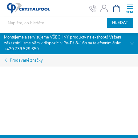
Přejít
NÁKUPNÍ
KOŠÍK
na
obsah
HLEDAT
Montujeme a servisujeme VŠECHNY produkty na e-shopu! Vážení
zákazníci, jsme Vám k dispozici v Po-Pá 8-16h na telefonním čísle:
+420 739 529 659.
Prodávané značky