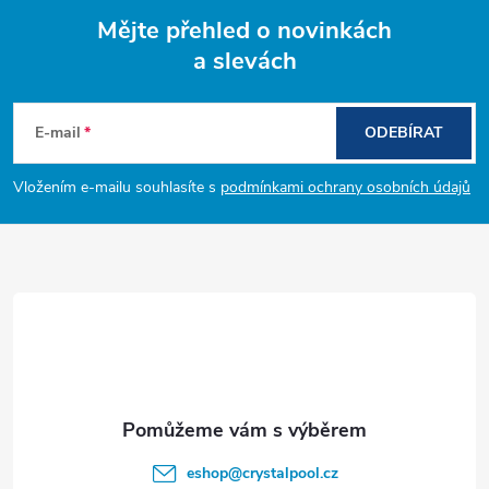
Mějte přehled o novinkách
a slevách
Z
á
E-mail
ODEBÍRAT
p
Vložením e-mailu souhlasíte s
podmínkami ochrany osobních údajů
a
t
í
eshop
@
crystalpool.cz