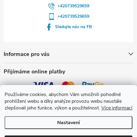
+420739529659
+420739529659
Sledujte nás na FB
Informace pro vás
Přijímáme online platby
Používáme cookies, abychom Vám umožnili pohodlné
prohlížení webu a díky analýze provozu webu neustále
Crystalpool s.r.o.
zlepšovali jeho funkce, výkon a použitelnost.
Více informací
Nastavení
Copyright 2026
Crystalpool e-shop
. Všechna práva vyhrazena.
Upravit
nastavení cookies