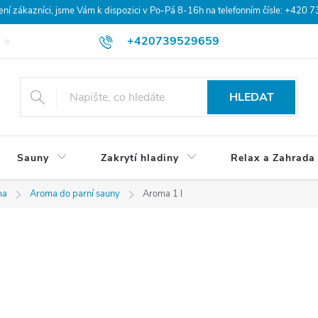
 zákazníci, jsme Vám k dispozici v Po-Pá 8-16h na telefonním čísle: +420 
+420739529659
Blog
Hodnocení obchodu
Doprava a platba
Obchodní po
HLEDAT
Sauny
Zakrytí hladiny
Relax a Zahrada
ma
Aroma do parní sauny
Aroma 1 l