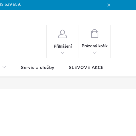
739 529 659.
dmínky
Podmínky ochrany osobních údajů
Reklamační list
Moj
NÁKUPNÍ
KOŠÍK
Prázdný košík
Přihlášení
Servis a služby
SLEVOVÉ AKCE
Blog