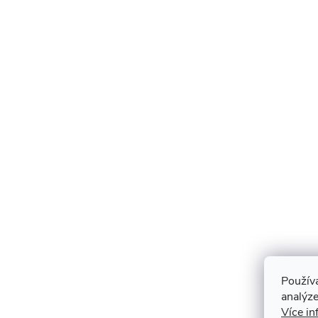
Použív
analýze
Více in