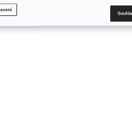
avení
Souhl