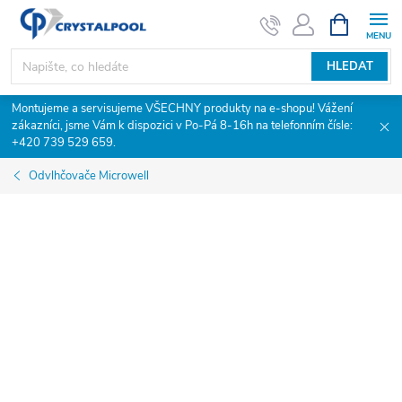
Přejít
NÁKUPNÍ
KOŠÍK
na
obsah
HLEDAT
Montujeme a servisujeme VŠECHNY produkty na e-shopu! Vážení
zákazníci, jsme Vám k dispozici v Po-Pá 8-16h na telefonním čísle:
+420 739 529 659.
Odvlhčovače Microwell