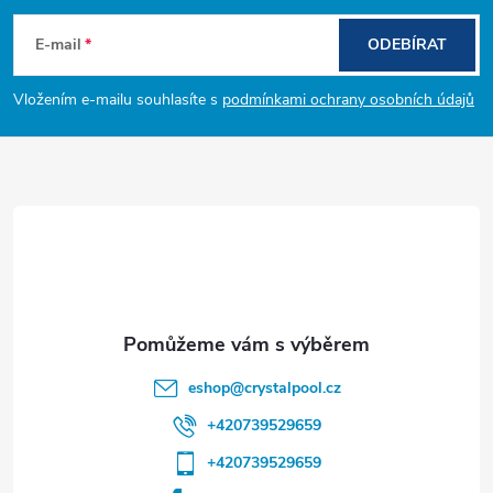
á
E-mail
ODEBÍRAT
p
Vložením e-mailu souhlasíte s
podmínkami ochrany osobních údajů
a
t
í
eshop
@
crystalpool.cz
+420739529659
+420739529659