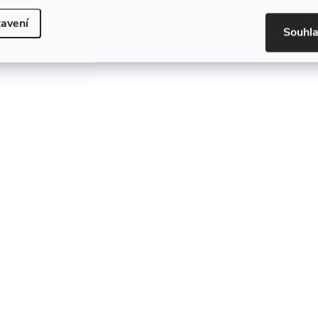
avení
Souhl