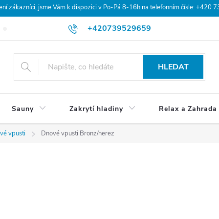
 zákazníci, jsme Vám k dispozici v Po-Pá 8-16h na telefonním čísle: +420 
+420739529659
Blog
Hodnocení obchodu
Doprava a platba
Obchodní po
HLEDAT
Sauny
Zakrytí hladiny
Relax a Zahrada
vé vpusti
Dnové vpusti Bronz/nerez