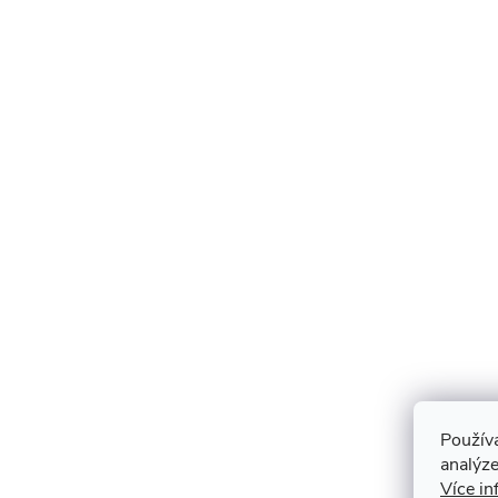
Použív
analýze
Více in