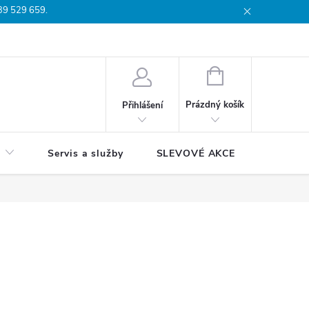
739 529 659.
dmínky
Podmínky ochrany osobních údajů
Reklamační list
Moj
NÁKUPNÍ
KOŠÍK
Prázdný košík
Přihlášení
Servis a služby
SLEVOVÉ AKCE
Blog