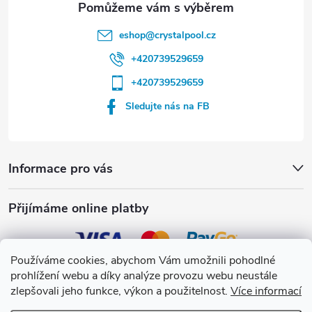
eshop
@
crystalpool.cz
+420739529659
+420739529659
Sledujte nás na FB
Informace pro vás
Přijímáme online platby
Používáme cookies, abychom Vám umožnili pohodlné
prohlížení webu a díky analýze provozu webu neustále
Crystalpool s.r.o.
zlepšovali jeho funkce, výkon a použitelnost.
Více informací