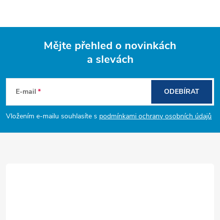
Mějte přehled o novinkách
a slevách
Z
á
E-mail
ODEBÍRAT
p
Vložením e-mailu souhlasíte s
podmínkami ochrany osobních údajů
a
t
í