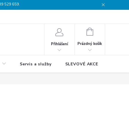
739 529 659.
dmínky
Podmínky ochrany osobních údajů
Reklamační list
Moj
NÁKUPNÍ
KOŠÍK
Prázdný košík
Přihlášení
Servis a služby
SLEVOVÉ AKCE
Blog