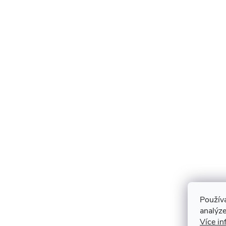
Použív
analýze
Více in