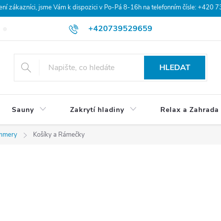
 zákazníci, jsme Vám k dispozici v Po-Pá 8-16h na telefonním čísle: +420 
+420739529659
Blog
Hodnocení obchodu
Doprava a platba
Obchodní po
HLEDAT
Sauny
Zakrytí hladiny
Relax a Zahrada
mmery
Košíky a Rámečky