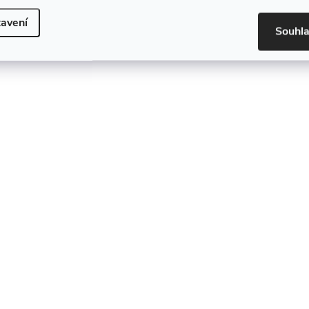
avení
Souhl