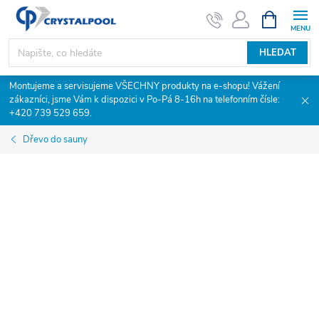
Přejít
NÁKUPNÍ
KOŠÍK
na
obsah
HLEDAT
Montujeme a servisujeme VŠECHNY produkty na e-shopu! Vážení
zákazníci, jsme Vám k dispozici v Po-Pá 8-16h na telefonním čísle:
+420 739 529 659.
Dřevo do sauny