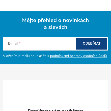
Mějte přehled o novinkách
a slevách
Z
á
E-mail
ODEBÍRAT
p
Vložením e-mailu souhlasíte s
podmínkami ochrany osobních údajů
a
t
í