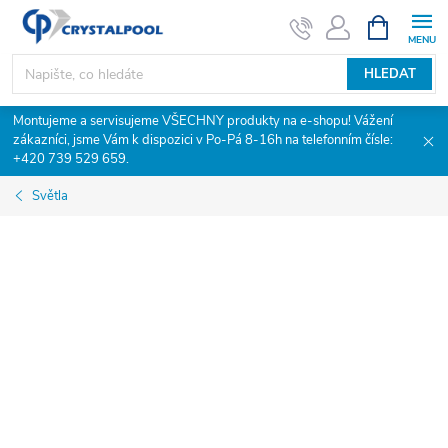
Přejít
NÁKUPNÍ
KOŠÍK
na
obsah
HLEDAT
Montujeme a servisujeme VŠECHNY produkty na e-shopu! Vážení
zákazníci, jsme Vám k dispozici v Po-Pá 8-16h na telefonním čísle:
+420 739 529 659.
Světla