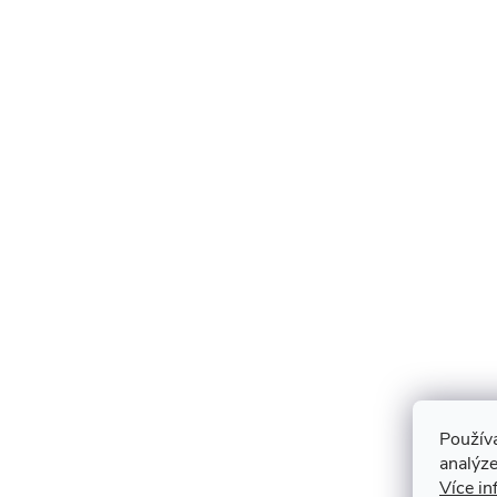
Použív
analýze
Více in