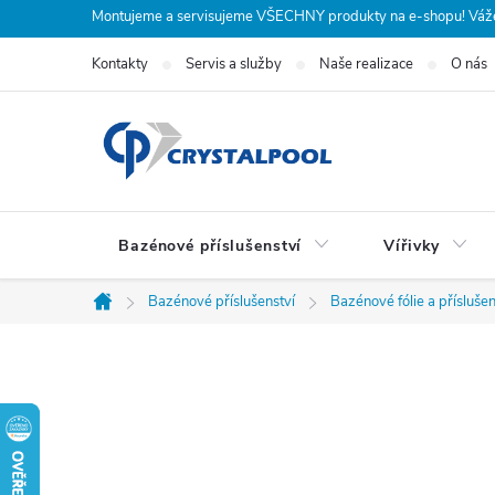
Přejít
Montujeme a servisujeme VŠECHNY produkty na e-shopu! Vážení
na
Kontakty
Servis a služby
Naše realizace
O nás
obsah
Bazénové příslušenství
Vířivky
Bazénové příslušenství
Bazénové fólie a příslušen
Domů