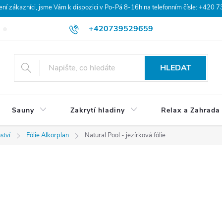
 zákazníci, jsme Vám k dispozici v Po-Pá 8-16h na telefonním čísle: +420 
+420739529659
Blog
Hodnocení obchodu
Doprava a platba
Obchodní po
HLEDAT
Sauny
Zakrytí hladiny
Relax a Zahrada
ství
Fólie Alkorplan
Natural Pool - jezírková fólie