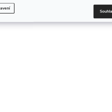
avení
Souhl