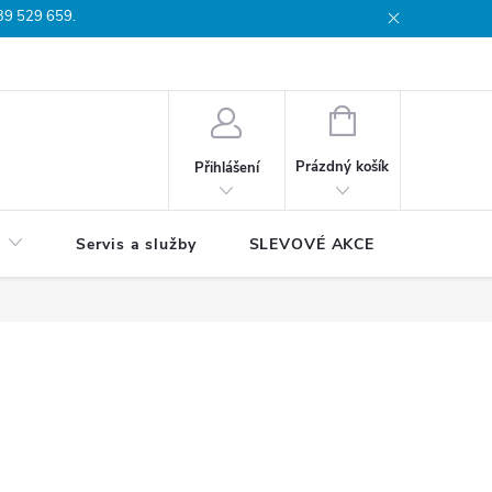
739 529 659.
dmínky
Podmínky ochrany osobních údajů
Reklamační list
Moj
NÁKUPNÍ
KOŠÍK
Prázdný košík
Přihlášení
Servis a služby
SLEVOVÉ AKCE
Blog