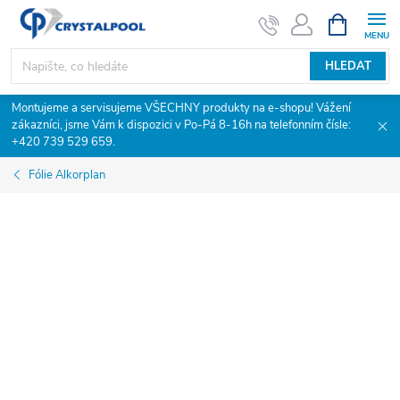
Přejít
NÁKUPNÍ
KOŠÍK
na
obsah
HLEDAT
Montujeme a servisujeme VŠECHNY produkty na e-shopu! Vážení
zákazníci, jsme Vám k dispozici v Po-Pá 8-16h na telefonním čísle:
+420 739 529 659.
Fólie Alkorplan