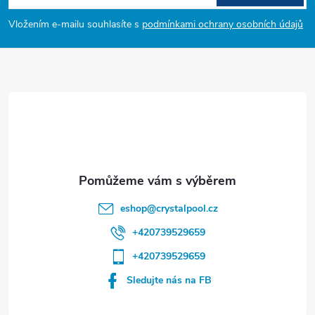
p
Vložením e-mailu souhlasíte s
podmínkami ochrany osobních údajů
a
t
í
eshop
@
crystalpool.cz
+420739529659
+420739529659
Sledujte nás na FB