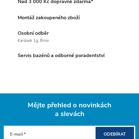
Nad 3 000 Kč dopravné zdarma*
Montáž zakoupeného zboží
Osobní odběr
Karásek 1g, Brno
Servis bazénů a odborné poradentství
Mějte přehled o novinkách
a slevách
Z
á
E-mail
ODEBÍRAT