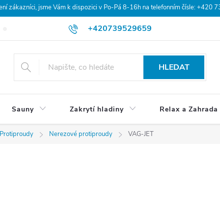
 zákazníci, jsme Vám k dispozici v Po-Pá 8-16h na telefonním čísle: +420 
+420739529659
Blog
Hodnocení obchodu
Doprava a platba
Obchodní po
HLEDAT
Sauny
Zakrytí hladiny
Relax a Zahrada
Protiproudy
Nerezové protiproudy
VAG-JET