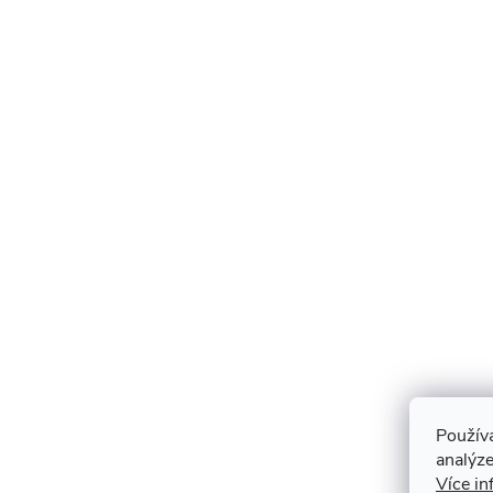
Použív
analýze
Více in