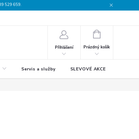
739 529 659.
dmínky
Podmínky ochrany osobních údajů
Reklamační list
Moj
NÁKUPNÍ
KOŠÍK
Prázdný košík
Přihlášení
Servis a služby
SLEVOVÉ AKCE
Blog