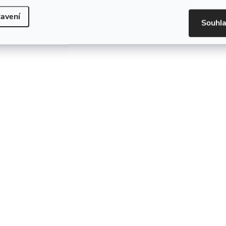
avení
Souhl