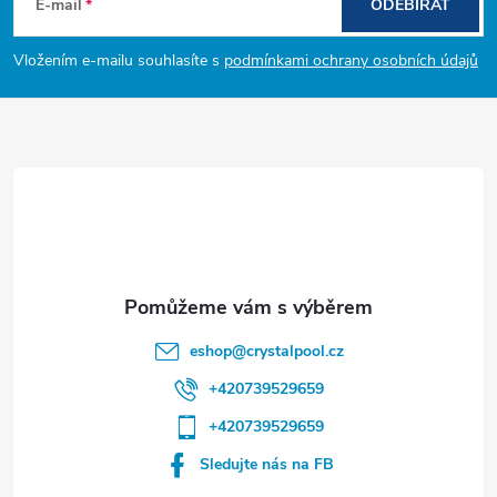
á
E-mail
ODEBÍRAT
p
Vložením e-mailu souhlasíte s
podmínkami ochrany osobních údajů
a
t
í
eshop
@
crystalpool.cz
+420739529659
+420739529659
Sledujte nás na FB