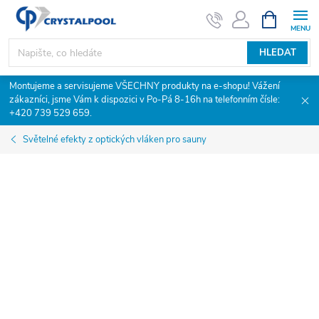
Přejít
NÁKUPNÍ
KOŠÍK
na
obsah
HLEDAT
Montujeme a servisujeme VŠECHNY produkty na e-shopu! Vážení
zákazníci, jsme Vám k dispozici v Po-Pá 8-16h na telefonním čísle:
+420 739 529 659.
Světelné efekty z optických vláken pro sauny