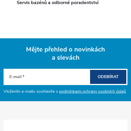
Servis bazénů a odborné poradentství
Mějte přehled o novinkách
a slevách
Z
á
E-mail
ODEBÍRAT
p
Vložením e-mailu souhlasíte s
podmínkami ochrany osobních údajů
a
t