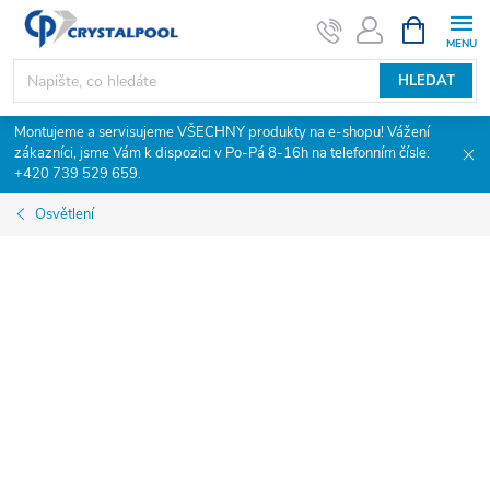
Přejít
NÁKUPNÍ
KOŠÍK
na
obsah
HLEDAT
Montujeme a servisujeme VŠECHNY produkty na e-shopu! Vážení
zákazníci, jsme Vám k dispozici v Po-Pá 8-16h na telefonním čísle:
+420 739 529 659.
Osvětlení