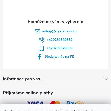
í
eshop
@
crystalpool.cz
+420739529659
+420739529659
Sledujte nás na FB
Informace pro vás
Přijímáme online platby