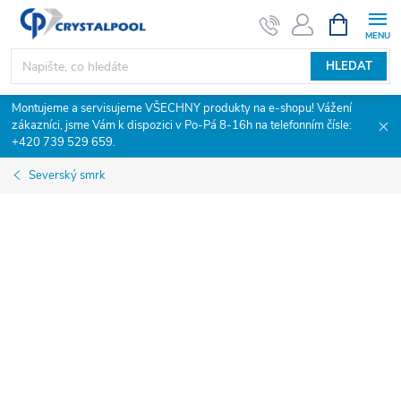
Přejít
NÁKUPNÍ
KOŠÍK
na
obsah
HLEDAT
Montujeme a servisujeme VŠECHNY produkty na e-shopu! Vážení
zákazníci, jsme Vám k dispozici v Po-Pá 8-16h na telefonním čísle:
+420 739 529 659.
Severský smrk