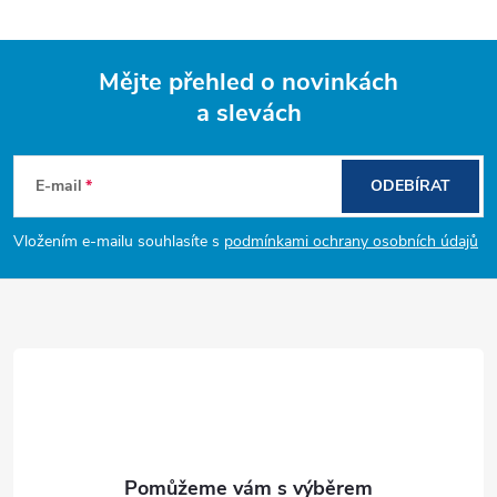
Mějte přehled o novinkách
a slevách
Z
á
E-mail
ODEBÍRAT
p
Vložením e-mailu souhlasíte s
podmínkami ochrany osobních údajů
a
t
í