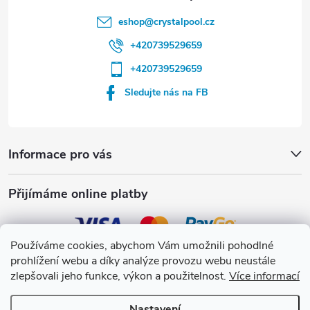
eshop
@
crystalpool.cz
+420739529659
+420739529659
Sledujte nás na FB
Informace pro vás
Přijímáme online platby
Používáme cookies, abychom Vám umožnili pohodlné
prohlížení webu a díky analýze provozu webu neustále
Crystalpool s.r.o.
zlepšovali jeho funkce, výkon a použitelnost.
Více informací
Nastavení