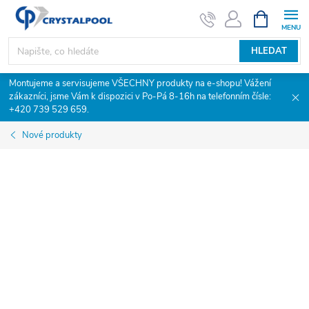
Přejít
NÁKUPNÍ
KOŠÍK
na
obsah
HLEDAT
Montujeme a servisujeme VŠECHNY produkty na e-shopu! Vážení
zákazníci, jsme Vám k dispozici v Po-Pá 8-16h na telefonním čísle:
+420 739 529 659.
Nové produkty