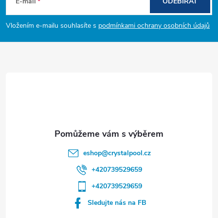
á
E-mail
ODEBÍRAT
p
Vložením e-mailu souhlasíte s
podmínkami ochrany osobních údajů
a
t
í
eshop
@
crystalpool.cz
+420739529659
+420739529659
Sledujte nás na FB