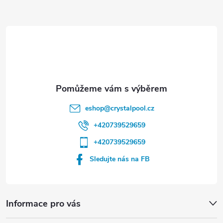
a
t
í
eshop
@
crystalpool.cz
+420739529659
+420739529659
Sledujte nás na FB
Informace pro vás