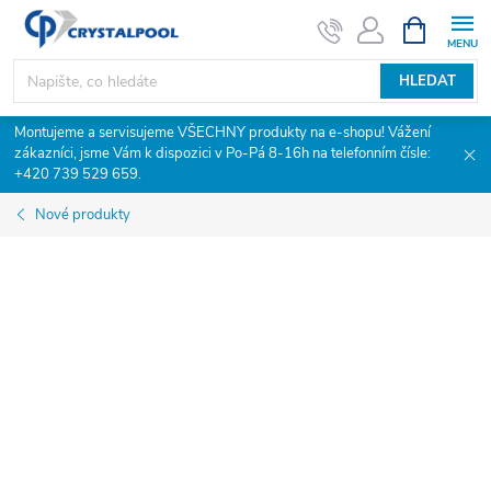
Přejít
NÁKUPNÍ
KOŠÍK
na
obsah
HLEDAT
Montujeme a servisujeme VŠECHNY produkty na e-shopu! Vážení
zákazníci, jsme Vám k dispozici v Po-Pá 8-16h na telefonním čísle:
+420 739 529 659.
Nové produkty