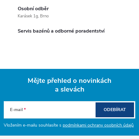
Osobní odběr
Karásek 1g, Brno
Servis bazénů a odborné poradentství
Mějte přehled o novinkách
a slevách
Z
á
E-mail
ODEBÍRAT
p
Vložením e-mailu souhlasíte s
podmínkami ochrany osobních údajů