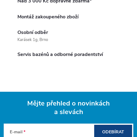
Nad 3 000 Kč dopravné zdarma*
Montáž zakoupeného zboží
Osobní odběr
Karásek 1g, Brno
Servis bazénů a odborné poradentství
Mějte přehled o novinkách
a slevách
Z
á
E-mail
ODEBÍRAT