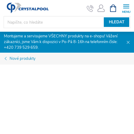
Přejít
NÁKUPNÍ
KOŠÍK
na
obsah
HLEDAT
Montujeme a servisujeme VŠECHNY produkty na e-shopu! Vážení
zákazníci, jsme Vám k dispozici v Po-Pá 8-16h na telefonním čísle:
+420 739 529 659.
Nové produkty