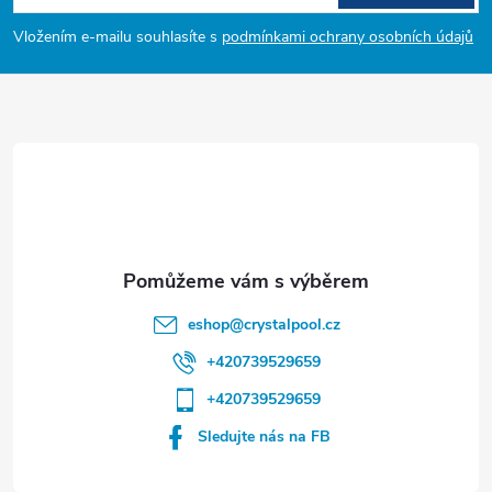
p
Vložením e-mailu souhlasíte s
podmínkami ochrany osobních údajů
a
t
í
eshop
@
crystalpool.cz
+420739529659
+420739529659
Sledujte nás na FB