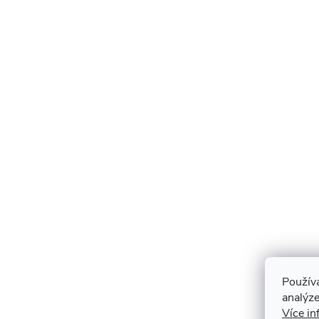
Použív
analýze
Více in