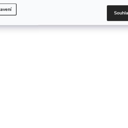
avení
Souhl