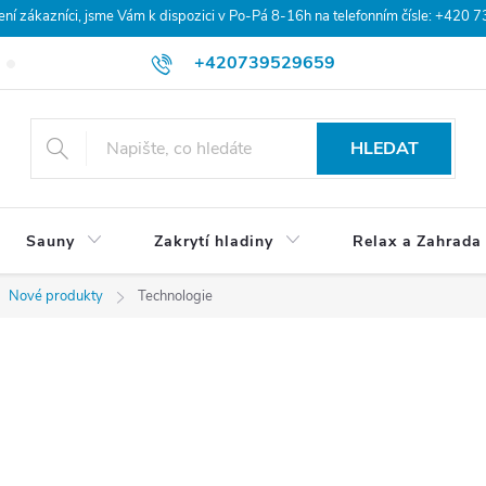
 zákazníci, jsme Vám k dispozici v Po-Pá 8-16h na telefonním čísle: +420 
+420739529659
Blog
Hodnocení obchodu
Doprava a platba
Obchodní po
HLEDAT
Sauny
Zakrytí hladiny
Relax a Zahrada
Nové produkty
Technologie