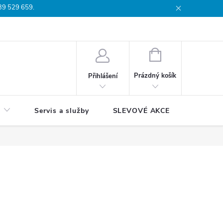
739 529 659.
dmínky
Podmínky ochrany osobních údajů
Reklamační list
Moj
NÁKUPNÍ
KOŠÍK
Prázdný košík
Přihlášení
Servis a služby
SLEVOVÉ AKCE
Blog