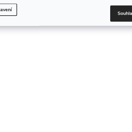
avení
Souhl