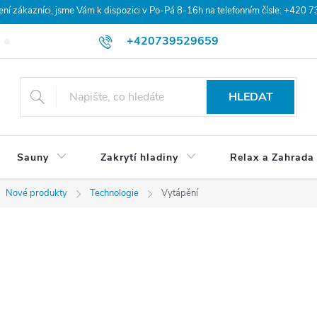
 zákazníci, jsme Vám k dispozici v Po-Pá 8-16h na telefonním čísle: +420 
+420739529659
Blog
Hodnocení obchodu
Doprava a platba
Obchodní po
HLEDAT
Sauny
Zakrytí hladiny
Relax a Zahrada
Nové produkty
Technologie
Vytápění