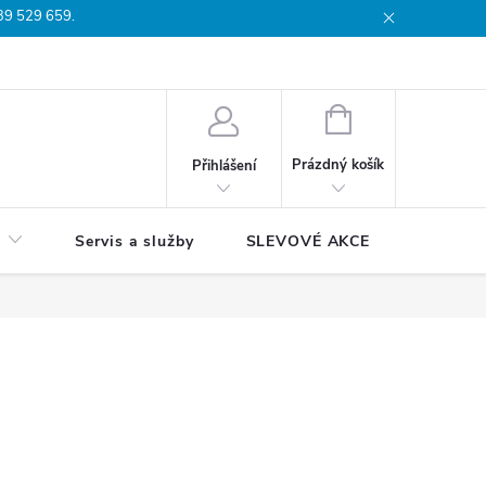
739 529 659.
dmínky
Podmínky ochrany osobních údajů
Reklamační list
Moj
NÁKUPNÍ
KOŠÍK
Prázdný košík
Přihlášení
Servis a služby
SLEVOVÉ AKCE
Blog