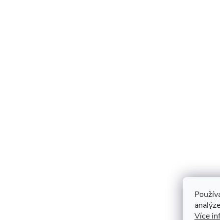
Použív
analýze
Více in