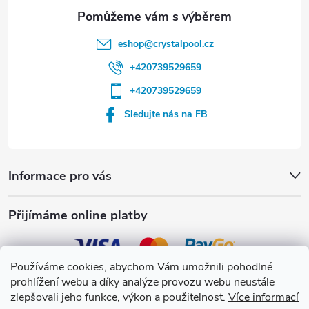
eshop
@
crystalpool.cz
+420739529659
+420739529659
Sledujte nás na FB
Informace pro vás
Přijímáme online platby
Používáme cookies, abychom Vám umožnili pohodlné
prohlížení webu a díky analýze provozu webu neustále
Crystalpool s.r.o.
zlepšovali jeho funkce, výkon a použitelnost.
Více informací