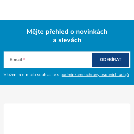
Mějte přehled o novinkách
a slevách
Z
á
E-mail
ODEBÍRAT
p
Vložením e-mailu souhlasíte s
podmínkami ochrany osobních údajů
a
t
í