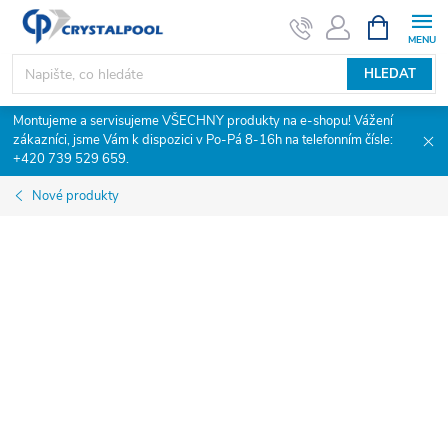
Přejít
NÁKUPNÍ
KOŠÍK
na
obsah
HLEDAT
Montujeme a servisujeme VŠECHNY produkty na e-shopu! Vážení
zákazníci, jsme Vám k dispozici v Po-Pá 8-16h na telefonním čísle:
+420 739 529 659.
Nové produkty