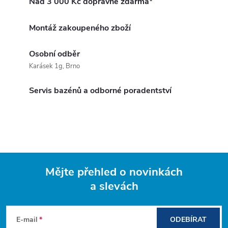
Nad 3 000 Kč dopravné zdarma*
Montáž zakoupeného zboží
Osobní odběr
Karásek 1g, Brno
Servis bazénů a odborné poradentství
Mějte přehled o novinkách
a slevách
Z
á
E-mail
ODEBÍRAT