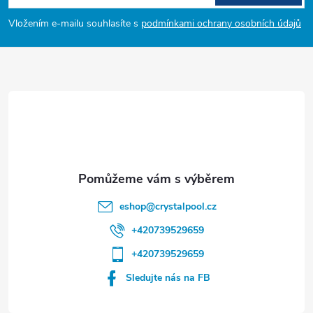
p
Vložením e-mailu souhlasíte s
podmínkami ochrany osobních údajů
a
t
í
eshop
@
crystalpool.cz
+420739529659
+420739529659
Sledujte nás na FB