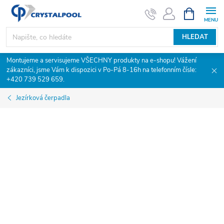
Přejít
NÁKUPNÍ
KOŠÍK
na
obsah
HLEDAT
Montujeme a servisujeme VŠECHNY produkty na e-shopu! Vážení
zákazníci, jsme Vám k dispozici v Po-Pá 8-16h na telefonním čísle:
+420 739 529 659.
Jezírková čerpadla