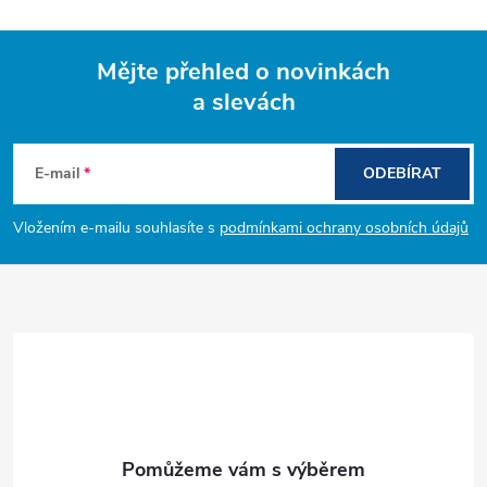
Mějte přehled o novinkách
a slevách
Z
á
E-mail
ODEBÍRAT
p
Vložením e-mailu souhlasíte s
podmínkami ochrany osobních údajů
a
t
í