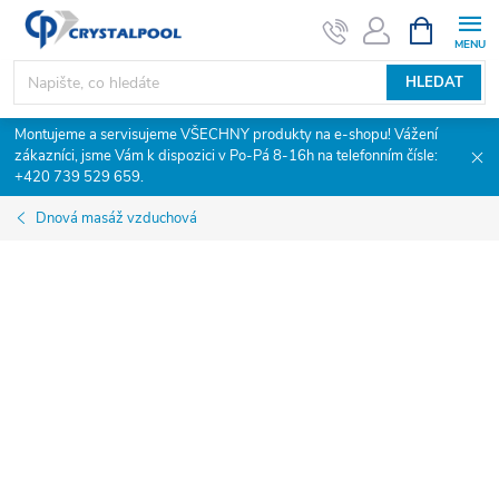
Přejít
NÁKUPNÍ
KOŠÍK
na
obsah
HLEDAT
Montujeme a servisujeme VŠECHNY produkty na e-shopu! Vážení
zákazníci, jsme Vám k dispozici v Po-Pá 8-16h na telefonním čísle:
+420 739 529 659.
Dnová masáž vzduchová