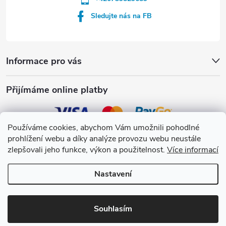
Sledujte nás na FB
Informace pro vás
Přijímáme online platby
Používáme cookies, abychom Vám umožnili pohodlné
prohlížení webu a díky analýze provozu webu neustále
Crystalpool s.r.o.
zlepšovali jeho funkce, výkon a použitelnost.
Více informací
Nastavení
Copyright 2026
Crystalpool e-shop
. Všechna práva vyhrazena.
Upravit
nastavení cookies
Souhlasím
Vytvořil Shoptet