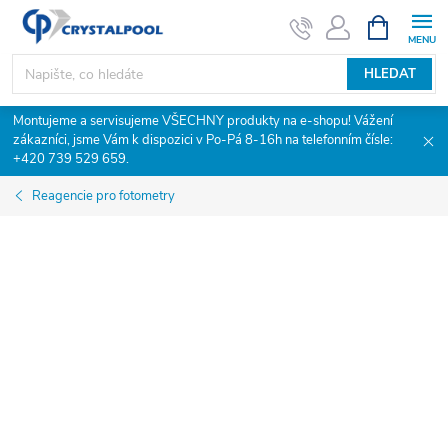
Přejít
NÁKUPNÍ
KOŠÍK
na
obsah
HLEDAT
Montujeme a servisujeme VŠECHNY produkty na e-shopu! Vážení
zákazníci, jsme Vám k dispozici v Po-Pá 8-16h na telefonním čísle:
+420 739 529 659.
Reagencie pro fotometry