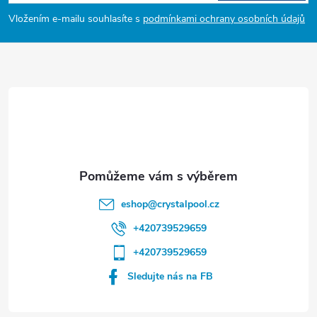
p
Vložením e-mailu souhlasíte s
podmínkami ochrany osobních údajů
a
t
í
eshop
@
crystalpool.cz
+420739529659
+420739529659
Sledujte nás na FB