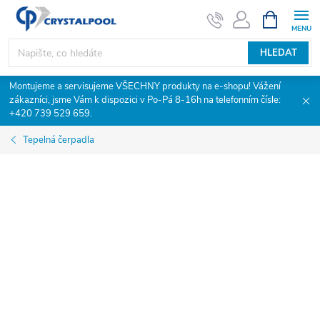
Přejít
NÁKUPNÍ
KOŠÍK
na
obsah
HLEDAT
Montujeme a servisujeme VŠECHNY produkty na e-shopu! Vážení
zákazníci, jsme Vám k dispozici v Po-Pá 8-16h na telefonním čísle:
+420 739 529 659.
Tepelná čerpadla