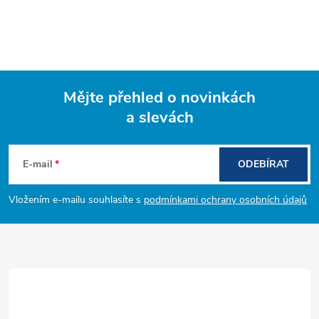
Mějte přehled o novinkách
a slevách
Z
á
E-mail
ODEBÍRAT
p
Vložením e-mailu souhlasíte s
podmínkami ochrany osobních údajů
a
t
í