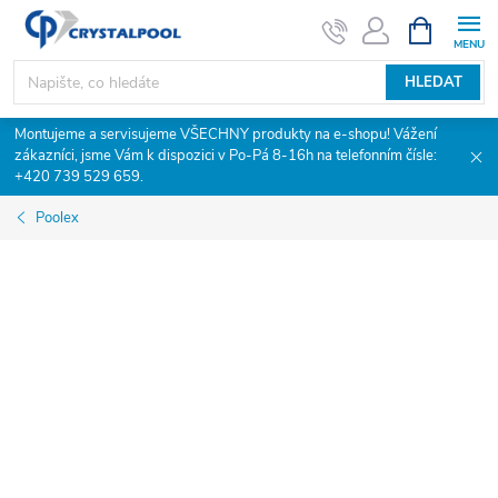
Přejít
NÁKUPNÍ
KOŠÍK
na
obsah
HLEDAT
Montujeme a servisujeme VŠECHNY produkty na e-shopu! Vážení
zákazníci, jsme Vám k dispozici v Po-Pá 8-16h na telefonním čísle:
+420 739 529 659.
Poolex