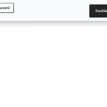
avení
Souhl