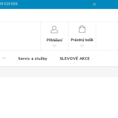
739 529 659.
dmínky
Podmínky ochrany osobních údajů
Reklamační list
Moj
NÁKUPNÍ
KOŠÍK
Prázdný košík
Přihlášení
Servis a služby
SLEVOVÉ AKCE
Blog