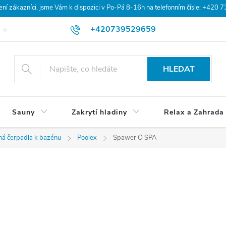
 zákazníci, jsme Vám k dispozici v Po-Pá 8-16h na telefonním čísle: +420 
+420739529659
Blog
Hodnocení obchodu
Doprava a platba
Obchodní po
HLEDAT
Sauny
Zakrytí hladiny
Relax a Zahrada
ná čerpadla k bazénu
Poolex
Spawer O SPA