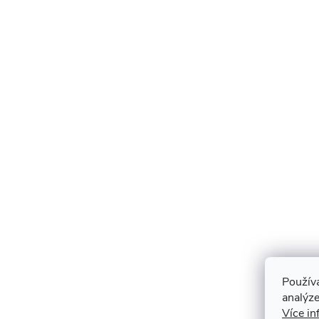
Použív
analýze
Více in