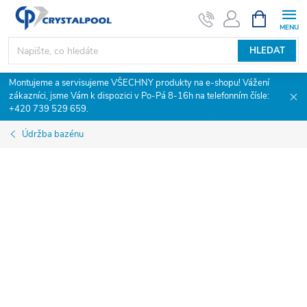
Přejít
NÁKUPNÍ
KOŠÍK
na
obsah
HLEDAT
Montujeme a servisujeme VŠECHNY produkty na e-shopu! Vážení
zákazníci, jsme Vám k dispozici v Po-Pá 8-16h na telefonním čísle:
+420 739 529 659.
Údržba bazénu