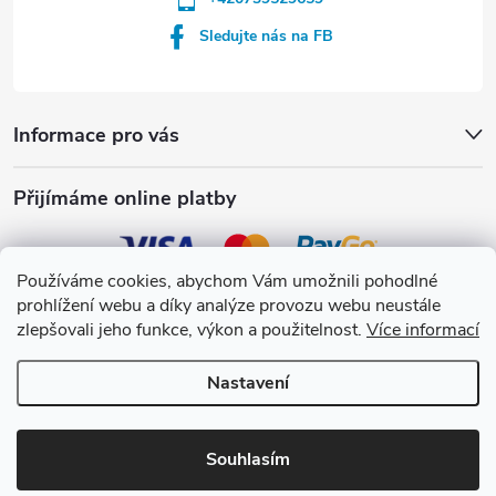
Sledujte nás na FB
Informace pro vás
Přijímáme online platby
Používáme cookies, abychom Vám umožnili pohodlné
prohlížení webu a díky analýze provozu webu neustále
Crystalpool s.r.o.
zlepšovali jeho funkce, výkon a použitelnost.
Více informací
Nastavení
Copyright 2026
Crystalpool e-shop
. Všechna práva vyhrazena.
Upravit
nastavení cookies
Souhlasím
Vytvořil Shoptet